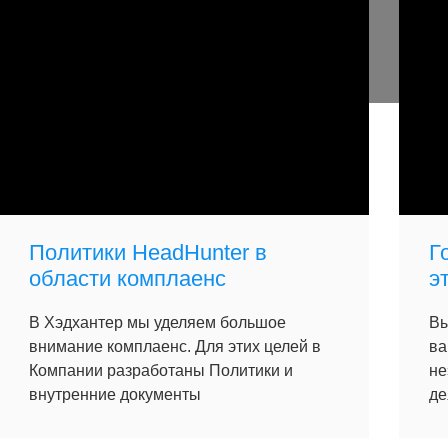
Политики HeadHunter в
Г
области комплаенс
э
В Хэдхантер мы уделяем большое
Вы
внимание комплаенс. Для этих целей в
ва
Компании разработаны Политики и
не
внутренние документы
де