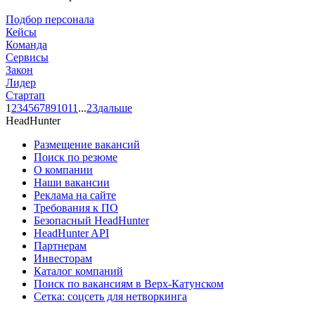
Подбор персонала
Кейсы
Команда
Сервисы
Закон
Лидер
Стартап
1
2
3
4
5
6
7
8
9
10
11
...
23
дальше
HeadHunter
Размещение вакансий
Поиск по резюме
О компании
Наши вакансии
Реклама на сайте
Требования к ПО
Безопасный HeadHunter
HeadHunter API
Партнерам
Инвесторам
Каталог компаний
Поиск по вакансиям в Верх-Катунском
Сетка: соцсеть для нетворкинга