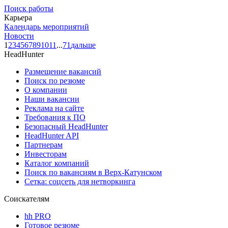
Поиск работы
Карьера
Календарь мероприятий
Новости
1
2
3
4
5
6
7
8
9
10
11
...
71
дальше
HeadHunter
Размещение вакансий
Поиск по резюме
О компании
Наши вакансии
Реклама на сайте
Требования к ПО
Безопасный HeadHunter
HeadHunter API
Партнерам
Инвесторам
Каталог компаний
Поиск по вакансиям в Верх-Катунском
Сетка: соцсеть для нетворкинга
Соискателям
hh PRO
Готовое резюме