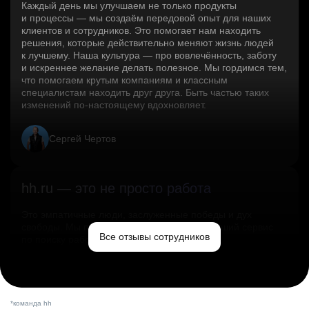
Каждый день мы улучшаем не только продукты
и процессы — мы создаём передовой опыт для наших
клиентов и сотрудников. Это помогает нам находить
решения, которые действительно меняют жизнь людей
к лучшему. Наша культура — про вовлечённость, заботу
и искреннее желание делать полезное. Мы гордимся тем,
что помогаем крутым компаниям и классным
специалистам находить друг друга. Быть частью таких
изменений по‑настоящему вдохновляет.
Сергей Чертов
hh.ru — это не просто работа
Это эмпатичные люди, заслуженные победы и дух
свободы. Мы помогаем миру и создаём лучший сервис
Все отзывы сотрудников
по поиску работы в стране.
Ольга Емельянова
*команда hh