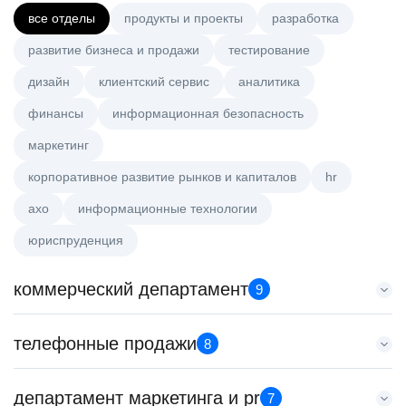
все отделы
продукты и проекты
разработка
развитие бизнеса и продажи
тестирование
дизайн
клиентский сервис
аналитика
финансы
информационная безопасность
маркетинг
корпоративное развитие рынков и капиталов
hr
axo
информационные технологии
юриспруденция
коммерческий департамент
9
Key Account Manager (EdTech)
телефонные продажи
8
HeadHunter::Коммерческий департамент
вчера
Менеджер по продажам B2B (сегмент SMB)
департамент маркетинга и pr
150000 ₽
7