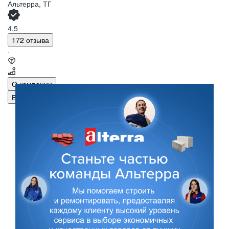
Альтерра, ТГ
4,5
172 отзыва
·
О компании
Вакансии
101
«Альтерра» — это динамично развивающийся
региональный ритейлер строительных
и отделочных материалов.
Мы объединяем проверенное качество, выгодные
цены и экспертный подход, чтобы каждый проект
наших клиентов стал воплощением их планов.