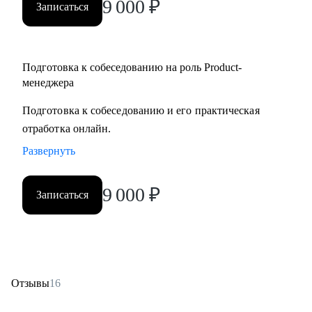
9 000
₽
Записаться
но не знает с чего начать
• Для уже опытных специалистов в сфере Project/Product- и
Bizdev-менеджеров, которые хотят расти
Подготовка к собеседованию на роль Product-
менеджера
Подготовка к собеседованию и его практическая
отработка онлайн.
Развернуть
9 000
₽
Записаться
Отзывы
16