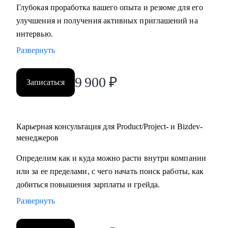
Глубокая проработка вашего опыта и резюме для его
улучшения и получения активных приглашений на
С чем помогу:
интервью.
• Создать качественное резюме «с нуля» или
Развернуть
скорректировать имеющееся с учетом карьерных целей.
• Узнать, как попасть в ТОП-компанию.
• Подготовиться к интервью, грамотно презентовать опыт
9 900
₽
Записаться
и сформулировать ответы на сложные
вопросы.
• Сделать ревью ваших текущих навыков и наметить
Карьерная консультация для Product/Project- и Bizdev-
стратегию карьерного развития в роли Project
менеджеров
manager-a.
• Продактам от junior до lead расскажу, как улучшать
Определим как и куда можно расти внутри компании
процессы и эффективно работать над
или за ее пределами, с чего начать поиск работы, как
продуктом.
добиться повышения зарплаты и грейда.
Развернуть
Кому могу помочь:
• Тем, кто хочет войти в IT и начать строить карьеру с нуля,